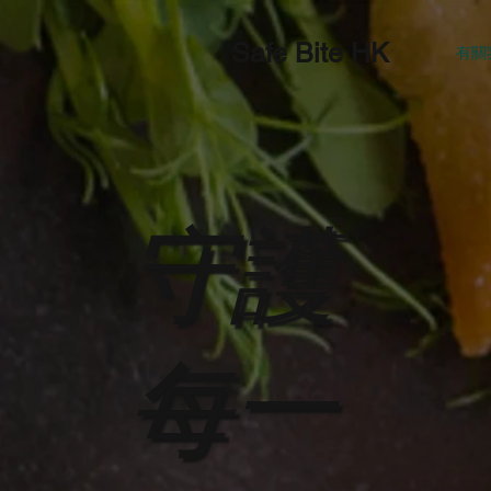
Safe Bite HK
有關
​守護
食物過
每一
病, 不